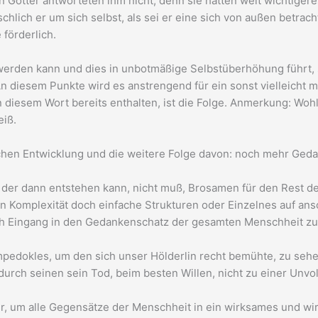
n Götter antworteten ihm nicht, denn sie hatten weit wichtigere
hlich er um sich selbst, als sei er eine sich von außen betrach
förderlich.
r werden kann und dies in unbotmäßige Selbstüberhöhung führt,
n diesem Punkte wird es anstrengend für ein sonst vielleicht m
t in diesem Wort bereits enthalten, ist die Folge. Anmerkung: W
eiß.
solchen Entwicklung und die weitere Folge davon: noch mehr Ged
n der dann entstehen kann, nicht muß, Brosamen für den Rest d
en Komplexität doch einfache Strukturen oder Einzelnes auf an
ch Eingang in den Gedankenschatz der gesamten Menschheit zu
Empedokles, um den sich unser Hölderlin recht bemühte, zu sehe
h durch seinen sein Tod, beim besten Willen, nicht zu einer Unv
gur, um alle Gegensätze der Menschheit in ein wirksames und w