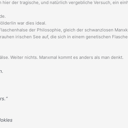
hier der tragische, und natürlich vergebliche Versuch, ein einh
de.
lderlin war dies ideal.
Flaschenhalse der Philosophie, gleich der schwanzlosen Manxka
 rauhen irischen See auf, die sich in einem genetischen Flasch
älse. Weiter nichts. Manxmal kommt es anders als man denkt.
n.
n
rs.“
okles